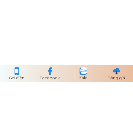
Gọi điện
Facebook
Zalo
Bảng giá
Tư vấn
PKD THE PRIVÉ ĐẤT XANH
Địa chỉ: KDC Nam Rạch Chiếc, Phường An Phú,